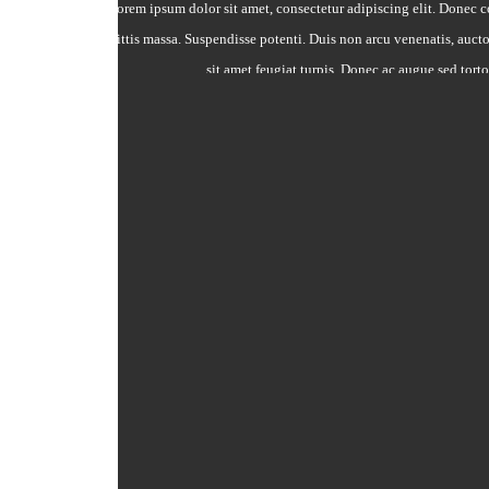
Lorem ipsum dolor sit amet, consectetur adipiscing elit. Donec
Phasellus a sagittis massa. Suspendisse potenti. Duis non arcu venenatis, auctor 
sit amet feugiat turpis. Donec ac augue sed tort