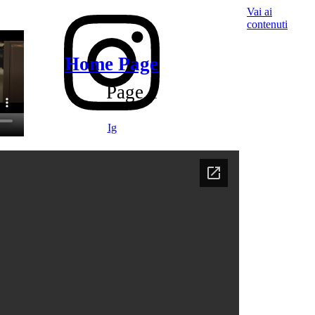
Vai ai
contenuti
Home Page
Page 1
Ig