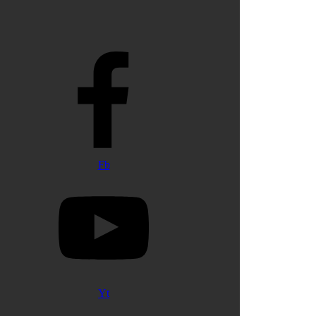
Fb
Yt