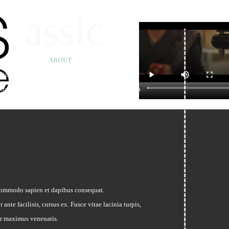
classic
ABOUT
 ipsum dolor sit amet, consectetur adipiscing elit.
commodo sapien et dapibus consequat. Phasellus a
sagittis massa. Suspendisse potenti.
 commodo sapien et dapibus consequat.
ante facilisis, cursus ex. Fusce vitae lacinia turpis,
or maximus venenatis.